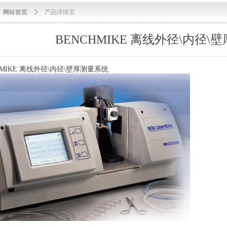
网站首页
ꄲ
产品详情页
BENCHMIKE 离线外径\内径\
MIKE
离线外
径
\
内
径
\
壁厚测量系统