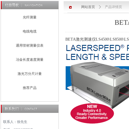
网站首页
ꄲ
产品详情页
光纤测量
BET
电线电缆
BET
A
激光测速
仪
LS4500\LS8500\LS
通用管材测量仪表
冶金长度速度测量
激光万分尺计量
推荐产品
联系人：徐先生